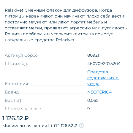
Relaxivet Сменный флакон для диффузора. Когда
питомцы нервничают, они начинают плохо себя вести:
постоянно мяукают или лают, портят мебель и
оставляют метки, проявляют агрессию или пугливость.
Решить проблемы и успокоить питомца помогут
натуральные средства Relaxivet.
Артикул Copco:
80921
Штрихкод:
4607092075204
Средства
содержания и
Категория:
ухода
Бренд:
NEOTERICA
Вес (кг):
0,065
Штук в упаковке:
9
Вид упаковки
флакон в коробке
1 126.52 ₽
Линия торговой марки на языке
1 шт.
1 126.52 ₽
Минимальная партия:
оригинала
RELAXIVET