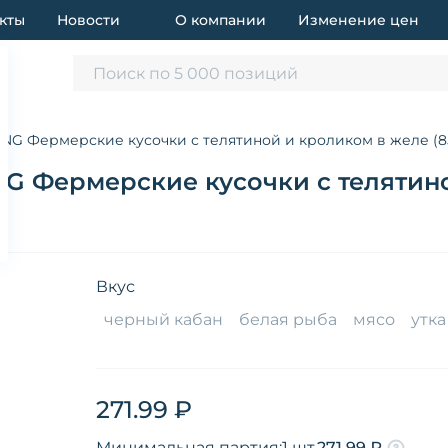
кты
Новости
О компании
Изменение цен
Поиск по 5 000 позиций
NG Фермерские кусочки с телятиной и кроликом в желе (85
 Фермерские кусочки с телятиной
Вкус
черный кабан
белая рыба
мясо
утка
271.99 ₽
Минимальная партия:
1 шт.
271.99 ₽