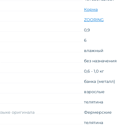
Корма
ZOORING
0,9
6
влажный
без назначения
0,6 - 1,0 кг
банка (металл)
взрослые
телятина
языке оригинала
Фермерские
телятина