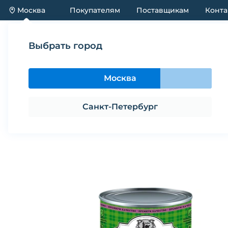
Москва
Покупателям
Поставщикам
Конта
Каталог
Акции
Новинки
Выбрать город
Каталог
Корма
Корм влажный для собак ZOORI
Москва
Корм влажный для собак ZOORING
Санкт-Петербург
Поделиться
В избранное