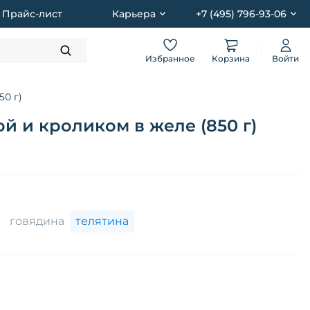
Прайс-лист
Карьера
+7 (495) 796-93-06
Избранное
Корзина
Войти
0 г)
 и кроликом в желе (850 г)
говядина
телятина