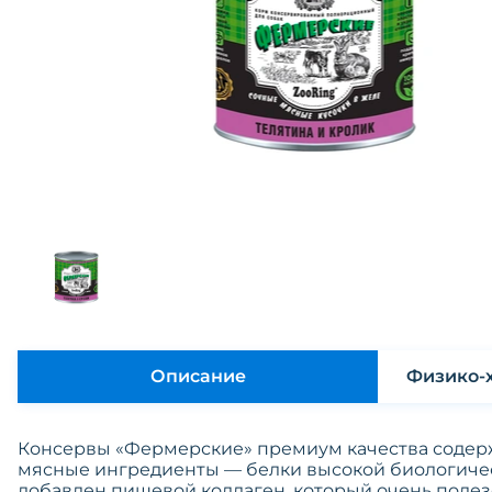
Описание
Консервы «Фермерские» премиум качества содерж
мясные ингредиенты — белки высокой биологичес
добавлен пищевой коллаген, который очень полез