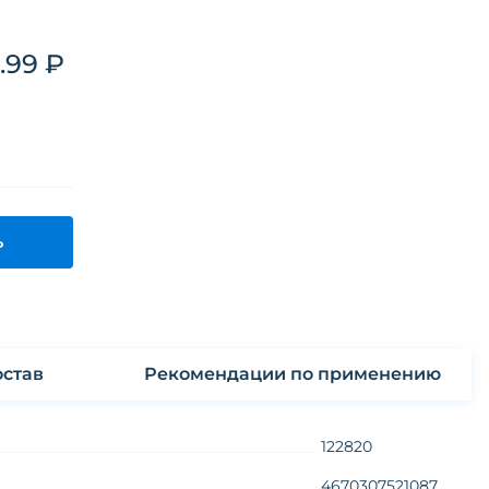
.99 ₽
ь
став
Рекомендации по применению
122820
4670307521087