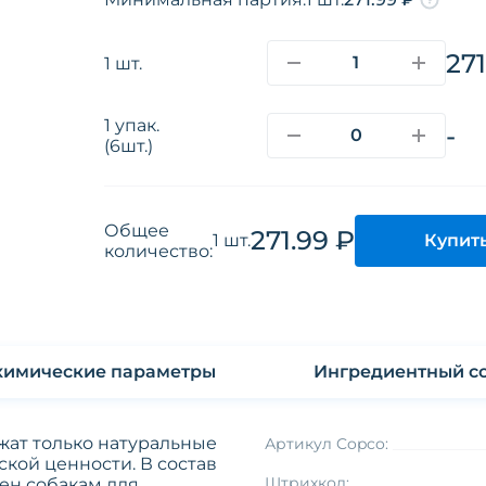
271
1 шт.
1 упак.
-
(6шт.)
Общее
271.99 ₽
Купит
1 шт.
количество:
Физико-химические параметры
Ингредиентный со
ат только натуральные
Артикул Copco:
кой ценности. В состав
Штрихкод:
ен собакам для