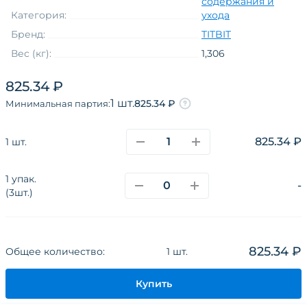
содержания и
Категория:
ухода
Бренд:
TITBIT
Вес (кг):
1,306
Штук в упаковке:
3
825.34 ₽
Возраст
взрослые
1 шт.
825.34 ₽
Минимальная партия:
Материал
комбинированный
Товарная группа
предметы ухода
825.34 ₽
1 шт.
Тип товара
пеленки
1 упак.
-
(3шт.)
О компании
Каталог
Покупателям
Поставщикам
Новости
Наши сайты и соц.сети
825.34 ₽
Общее количество:
1 шт.
Политика конфиденциальности
Купить
Разработано в
CoffeeStudio