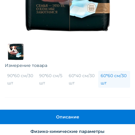
Измерение товара
90*60 см/30
90*60 см/5
60*40 см/30
60*60 см/30
шт
шт
шт
шт
Описание
Физико-химические параметры