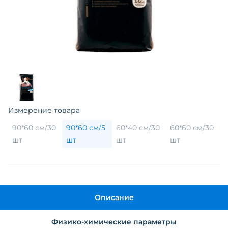
Измерение товара
90*60 см/30
90*60 см/5
60*40 см/30
60*60 см/30
шт
шт
шт
шт
Описание
Физико-химические параметры