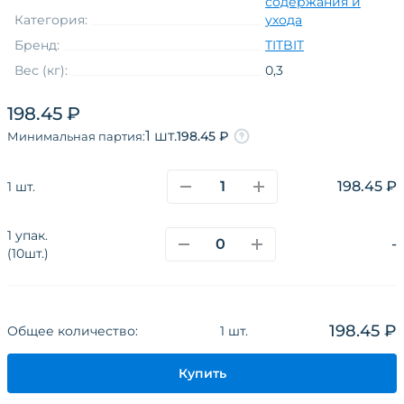
содержания и
Категория:
ухода
Бренд:
TITBIT
Вес (кг):
0,3
Штук в упаковке:
10
198.45 ₽
Товарная группа
предметы ухода
1 шт.
198.45 ₽
Минимальная партия:
Тип товара
пеленки
Возраст
взрослые
198.45 ₽
1 шт.
Материал
комбинированный
1 упак.
-
(10шт.)
О компании
Каталог
Покупателям
Поставщикам
Новости
Наши сайты и соц.сети
198.45 ₽
Общее количество:
1 шт.
Политика конфиденциальности
Купить
Разработано в
CoffeeStudio