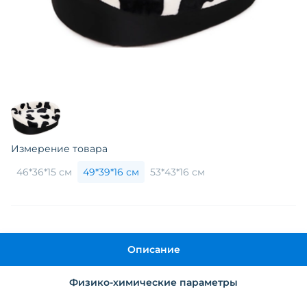
Измерение товара
46*36*15 см
49*39*16 см
53*43*16 см
Описание
Физико-химические параметры