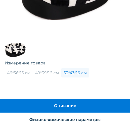
Измерение товара
46*36*15 см
49*39*16 см
53*43*16 см
Описание
Физико-химические параметры